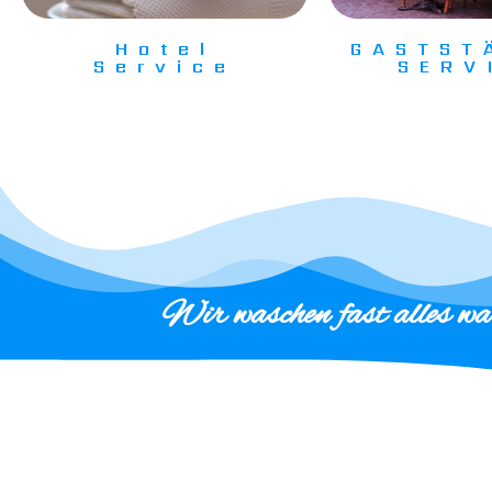
Hotel
GASTST
Service
SERV
Wir waschen fast alles wa