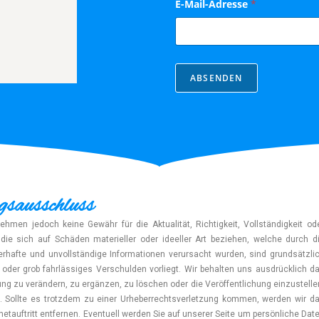
E-Mail-Adresse
*
d
n
i
s
N
a
c
ABSENDEN
h
r
i
c
h
t
D
S
G
sausschluss
V
O
-
nehmen jedoch keine Gewähr für die Aktualität, Richtigkeit, Vollständigkeit od
E
 die sich auf Schäden materieller oder ideeller Art beziehen, welche durch d
i
rhafte und unvollständige Informationen verursacht wurden, sind grundsätzli
n
oder grob fahrlässiges Verschulden vorliegt. Wir behalten uns ausdrücklich d
v
e
ng zu verändern, zu ergänzen, zu löschen oder die Veröffentlichung einzustelle
r
en. Sollte es trotzdem zu einer Urheberrechtsverletzung kommen, werden wir d
s
tauftritt entfernen. Eventuell werden Sie auf unserer Seite um persönliche Dat