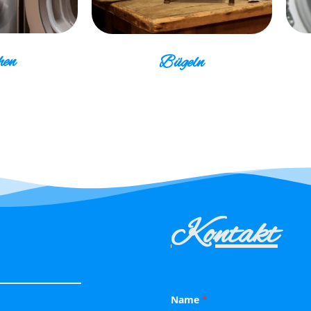
en
Bügeln
Kontakt
Name
*