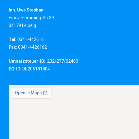
Inh. Uwe Stephan
Franz-Flemming-Str.39
04179 Leipzig
Tel:
0341-4426161
Fax:
0341-4426162
Umsatzsteuer-ID:
232/277/02400
EG-ID:
DE206181804