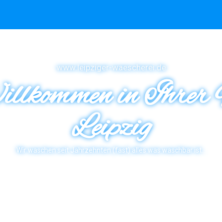
www.leipziger-waescherei.de
llkommen in Ihrer 
Leipzig
Wir waschen seit Jahrzehnten (fast) alles was waschbar ist…