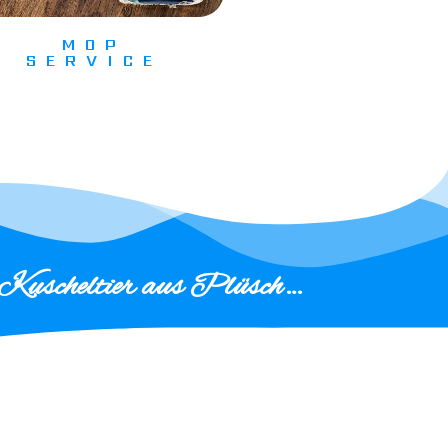
MOP
SERVICE
es Kuscheltier aus Plüsch…