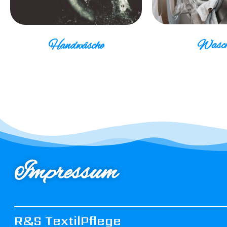
Wasch
Handwäsche
Impressum
R&S TextilPflege