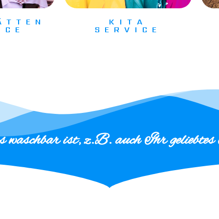
ÄTTEN
KITA
ICE
SERVICE
s waschbar ist, z.B. auch Ihr geliebt